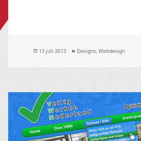
Geplaatst
Categorieën
13 juli 2013
Designs
,
Webdesign
op