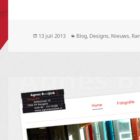
Geplaatst
Categorieën
13 juli 2013
Blog
,
Designs
,
Nieuws
,
Ra
op