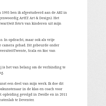
In 1993 ben ik afgestudeerd aan de AKI in
genwoordig ArtEZ Art & Design). Het
art/wit foto’s van kinderen uit mijn
lo. In opdracht, maar ook als vrije
de camera gehad. Dit gebeurde onder
ersiteitTwente, Scala en Roc van
j is het van belang om de verbinding te
ng.
unst een deel van mijn werk. Ik doe dit
pskunstenaar in de klas en coach voor
-opleiding gevolgd in Zwolle en in 2011
stenlab te Deventer.