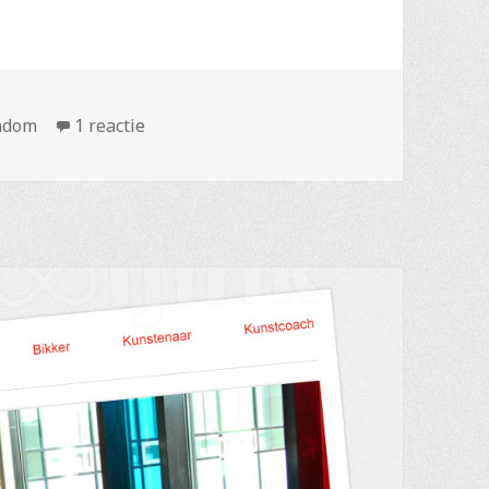
op Updates!
ndom
1 reactie